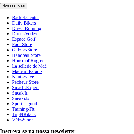
Nossas lojas
Basket-Center
Daily Bikers
Direct Running
Direct-Volley
Espace Golf
Foot-Store
Galope-Store
Handball-Store
House of Rugby
La sellerie de Maé
Made in Paradis
Nauti-wave
Pecheur-Store
Smash-Expert
Sneak'In
Sneakids
Sport is good
Training-Fit
TripNBikers
Vélo-Store
Inscreva-se na nossa newsletter