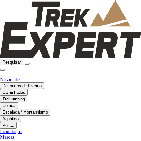
Pesquisar
Novidades
Desportos de Inverno
Caminhadas
Trail running
Corrida
Escalada / Montanhismo
Aquático
Pesca
Liquidação
Marcas