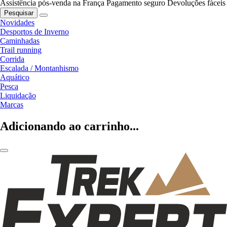
Assistência pós-venda na França
Pagamento seguro
Devoluções fáceis
Pesquisar
Novidades
Desportos de Inverno
Caminhadas
Trail running
Corrida
Escalada / Montanhismo
Aquático
Pesca
Liquidação
Marcas
Adicionando ao carrinho...