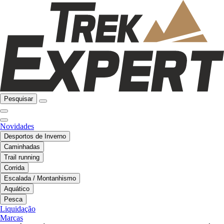
Pesquisar
Novidades
Desportos de Inverno
Caminhadas
Trail running
Corrida
Escalada / Montanhismo
Aquático
Pesca
Liquidação
Marcas