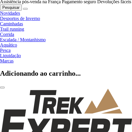
Assistência pós-venda na França
Pagamento seguro
Devoluções fáceis
Pesquisar
Novidades
Desportos de Inverno
Caminhadas
Trail running
Corrida
Escalada / Montanhismo
Aquático
Pesca
Liquidação
Marcas
Adicionando ao carrinho...