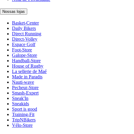
Nossas lojas
Basket-Center
Daily Bikers
Direct Running
Direct-Volley
Espace Golf
Foot-Store
Galope-Store
Handball-Store
House of Rugby
La sellerie de Maé
Made in Paradis
Nauti-wave
Pecheur-Store
Smash-Expert
Sneak'In
Sneakids
Sport is good
Training-Fit
TripNBikers
Vélo-Store