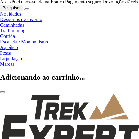
Assistência pós-venda na França
Pagamento seguro
Devoluções fáceis
Pesquisar
Novidades
Desportos de Inverno
Caminhadas
Trail running
Corrida
Escalada / Montanhismo
Aquático
Pesca
Liquidação
Marcas
Adicionando ao carrinho...