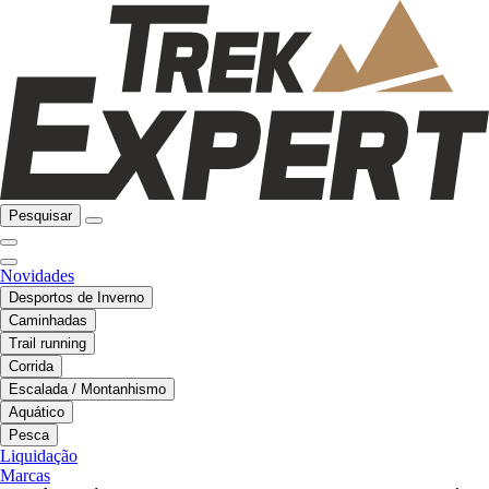
Pesquisar
Novidades
Desportos de Inverno
Caminhadas
Trail running
Corrida
Escalada / Montanhismo
Aquático
Pesca
Liquidação
Marcas