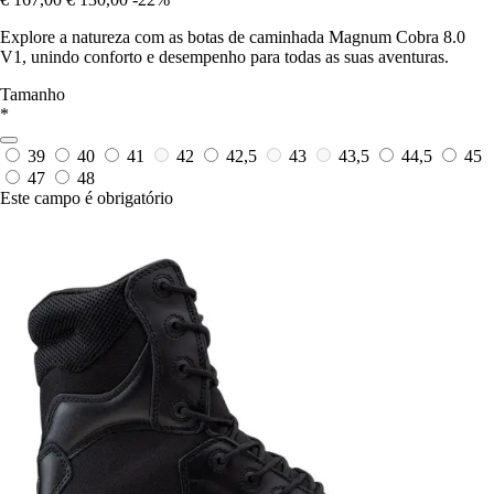
Explore a natureza com as botas de caminhada Magnum Cobra 8.0
V1, unindo conforto e desempenho para todas as suas aventuras.
Tamanho
*
39
40
41
42
42,5
43
43,5
44,5
45
47
48
Este campo é obrigatório