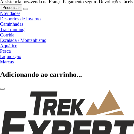
Assistência pós-venda na França
Pagamento seguro
Devoluções fáceis
Pesquisar
Novidades
Desportos de Inverno
Caminhadas
Trail running
Corrida
Escalada / Montanhismo
Aquático
Pesca
Liquidação
Marcas
Adicionando ao carrinho...