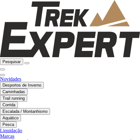
Pesquisar
Novidades
Desportos de Inverno
Caminhadas
Trail running
Corrida
Escalada / Montanhismo
Aquático
Pesca
Liquidação
Marcas