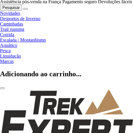
Assistência pós-venda na França
Pagamento seguro
Devoluções fáceis
Pesquisar
Novidades
Desportos de Inverno
Caminhadas
Trail running
Corrida
Escalada / Montanhismo
Aquático
Pesca
Liquidação
Marcas
Adicionando ao carrinho...