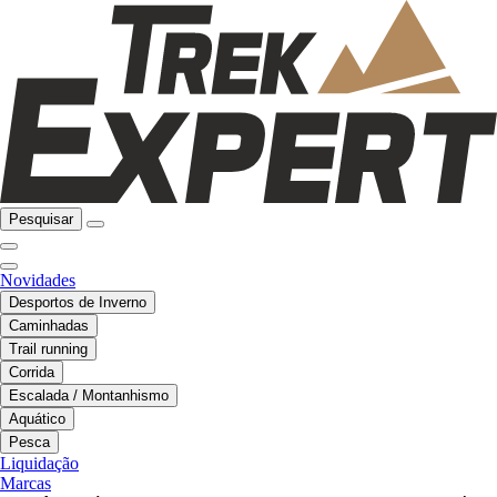
Pesquisar
Novidades
Desportos de Inverno
Caminhadas
Trail running
Corrida
Escalada / Montanhismo
Aquático
Pesca
Liquidação
Marcas