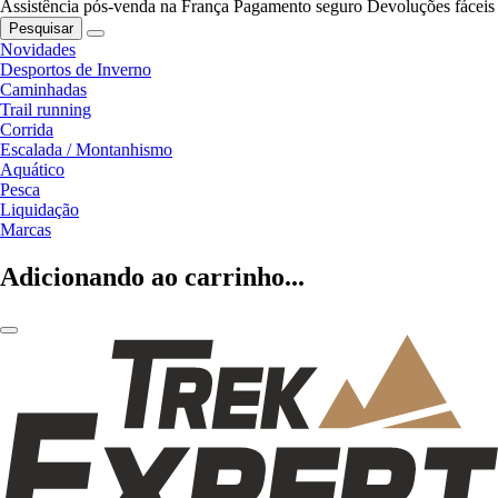
Assistência pós-venda na França
Pagamento seguro
Devoluções fáceis
Pesquisar
Novidades
Desportos de Inverno
Caminhadas
Trail running
Corrida
Escalada / Montanhismo
Aquático
Pesca
Liquidação
Marcas
Adicionando ao carrinho...