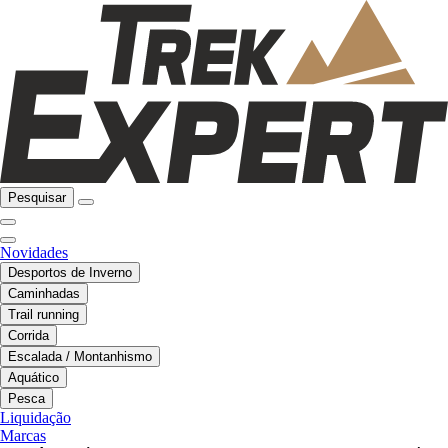
Pesquisar
Novidades
Desportos de Inverno
Caminhadas
Trail running
Corrida
Escalada / Montanhismo
Aquático
Pesca
Liquidação
Marcas