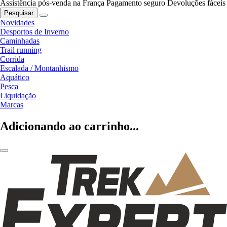
Assistência pós-venda na França
Pagamento seguro
Devoluções fáceis
Pesquisar
Novidades
Desportos de Inverno
Caminhadas
Trail running
Corrida
Escalada / Montanhismo
Aquático
Pesca
Liquidação
Marcas
Adicionando ao carrinho...