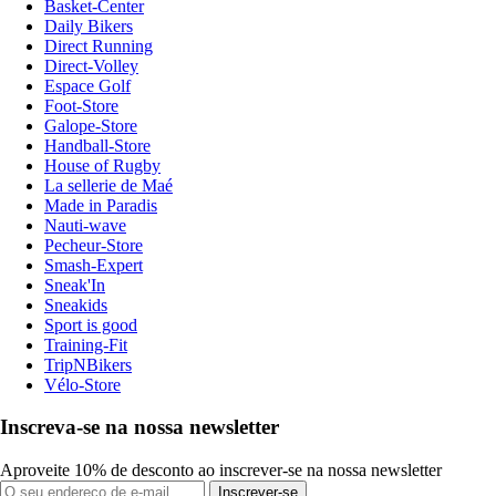
Basket-Center
Daily Bikers
Direct Running
Direct-Volley
Espace Golf
Foot-Store
Galope-Store
Handball-Store
House of Rugby
La sellerie de Maé
Made in Paradis
Nauti-wave
Pecheur-Store
Smash-Expert
Sneak'In
Sneakids
Sport is good
Training-Fit
TripNBikers
Vélo-Store
Inscreva-se na nossa newsletter
Aproveite 10% de desconto ao inscrever-se na nossa newsletter
Inscrever-se