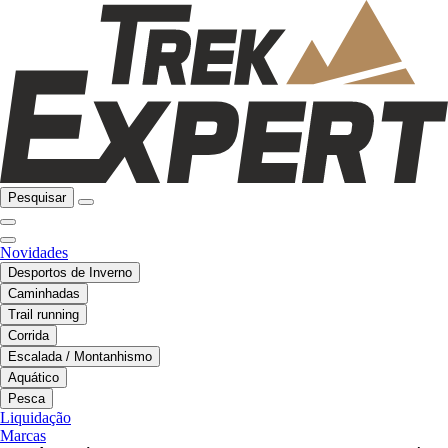
Pesquisar
Novidades
Desportos de Inverno
Caminhadas
Trail running
Corrida
Escalada / Montanhismo
Aquático
Pesca
Liquidação
Marcas