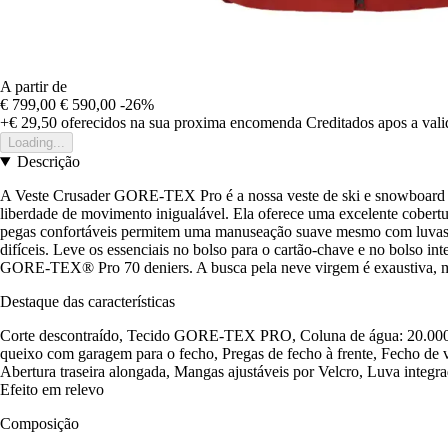
A partir de
€ 799,00
€ 590,00
-26%
+€ 29,50
oferecidos na sua proxima encomenda
Creditados apos a val
Loading...
Descrição
A Veste Crusader GORE-TEX Pro é a nossa veste de ski e snowboard m
liberdade de movimento inigualável. Ela oferece uma excelente cobertura
pegas confortáveis permitem uma manuseação suave mesmo com luvas. O
difíceis. Leve os essenciais no bolso para o cartão-chave e no bolso in
GORE-TEX® Pro 70 deniers. A busca pela neve virgem é exaustiva, ma
Destaque das características
Corte descontraído, Tecido GORE-TEX PRO, Coluna de água: 20.000 WP
queixo com garagem para o fecho, Pregas de fecho à frente, Fecho de ve
Abertura traseira alongada, Mangas ajustáveis por Velcro, Luva integr
Efeito em relevo
Composição