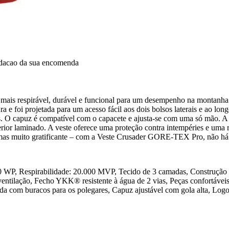
idacao da sua encomenda
ais respirável, durável e funcional para um desempenho na montanha.
 e foi projetada para um acesso fácil aos dois bolsos laterais e ao lon
 capuz é compatível com o capacete e ajusta-se com uma só mão. A sai
terior laminado. A veste oferece uma proteção contra intempéries e uma r
s muito gratificante – com a Veste Crusader GORE-TEX Pro, não há r
, Respirabilidade: 20.000 MVP, Tecido de 3 camadas, Construção das
ntilação, Fecho YKK® resistente à água de 2 vias, Peças confortáveis, 
ada com buracos para os polegares, Capuz ajustável com gola alta, Log