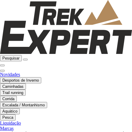
Pesquisar
Novidades
Desportos de Inverno
Caminhadas
Trail running
Corrida
Escalada / Montanhismo
Aquático
Pesca
Liquidação
Marcas