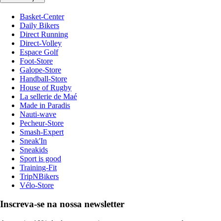
Basket-Center
Daily Bikers
Direct Running
Direct-Volley
Espace Golf
Foot-Store
Galope-Store
Handball-Store
House of Rugby
La sellerie de Maé
Made in Paradis
Nauti-wave
Pecheur-Store
Smash-Expert
Sneak'In
Sneakids
Sport is good
Training-Fit
TripNBikers
Vélo-Store
Inscreva-se na nossa newsletter