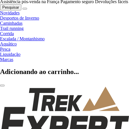
Assistência pós-venda na França
Pagamento seguro
Devoluções fáceis
Pesquisar
Novidades
Desportos de Inverno
Caminhadas
Trail running
Corrida
Escalada / Montanhismo
Aquático
Pesca
Liquidação
Marcas
Adicionando ao carrinho...