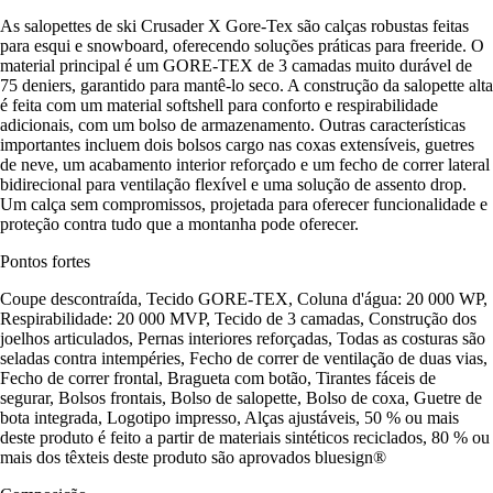
As salopettes de ski Crusader X Gore-Tex são calças robustas feitas
para esqui e snowboard, oferecendo soluções práticas para freeride. O
material principal é um GORE-TEX de 3 camadas muito durável de
75 deniers, garantido para mantê-lo seco. A construção da salopette alta
é feita com um material softshell para conforto e respirabilidade
adicionais, com um bolso de armazenamento. Outras características
importantes incluem dois bolsos cargo nas coxas extensíveis, guetres
de neve, um acabamento interior reforçado e um fecho de correr lateral
bidirecional para ventilação flexível e uma solução de assento drop.
Um calça sem compromissos, projetada para oferecer funcionalidade e
proteção contra tudo que a montanha pode oferecer.
Pontos fortes
Coupe descontraída, Tecido GORE-TEX, Coluna d'água: 20 000 WP,
Respirabilidade: 20 000 MVP, Tecido de 3 camadas, Construção dos
joelhos articulados, Pernas interiores reforçadas, Todas as costuras são
seladas contra intempéries, Fecho de correr de ventilação de duas vias,
Fecho de correr frontal, Bragueta com botão, Tirantes fáceis de
segurar, Bolsos frontais, Bolso de salopette, Bolso de coxa, Guetre de
bota integrada, Logotipo impresso, Alças ajustáveis, 50 % ou mais
deste produto é feito a partir de materiais sintéticos reciclados, 80 % ou
mais dos têxteis deste produto são aprovados bluesign®