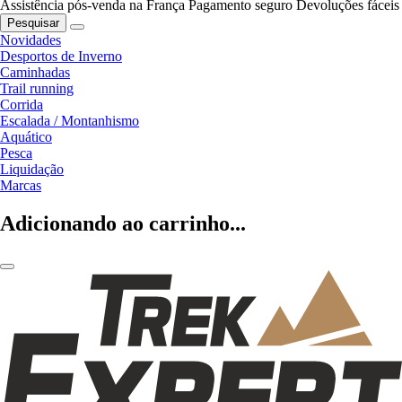
Assistência pós-venda na França
Pagamento seguro
Devoluções fáceis
Pesquisar
Novidades
Desportos de Inverno
Caminhadas
Trail running
Corrida
Escalada / Montanhismo
Aquático
Pesca
Liquidação
Marcas
Adicionando ao carrinho...