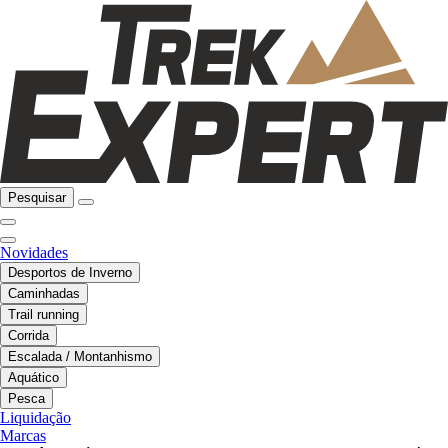
Pesquisar
Novidades
Desportos de Inverno
Caminhadas
Trail running
Corrida
Escalada / Montanhismo
Aquático
Pesca
Liquidação
Marcas