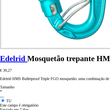
Edelrid
Mosquetão trepante HMS
€ 39,27
Edelrid HMS Bulletproof Triple FGO mosquetão: uma combinação de sol
Tamanho
*
TU
Este campo é obrigatório
Enviado em 7 dias