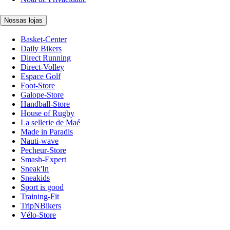
Nossas lojas
Basket-Center
Daily Bikers
Direct Running
Direct-Volley
Espace Golf
Foot-Store
Galope-Store
Handball-Store
House of Rugby
La sellerie de Maé
Made in Paradis
Nauti-wave
Pecheur-Store
Smash-Expert
Sneak'In
Sneakids
Sport is good
Training-Fit
TripNBikers
Vélo-Store