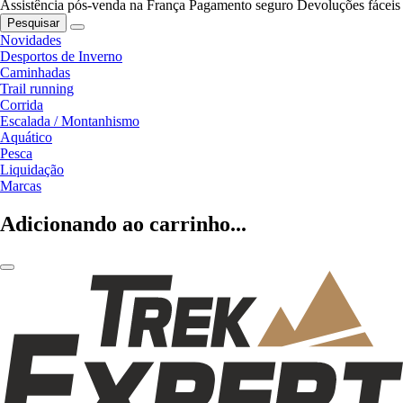
Assistência pós-venda na França
Pagamento seguro
Devoluções fáceis
Pesquisar
Novidades
Desportos de Inverno
Caminhadas
Trail running
Corrida
Escalada / Montanhismo
Aquático
Pesca
Liquidação
Marcas
Adicionando ao carrinho...