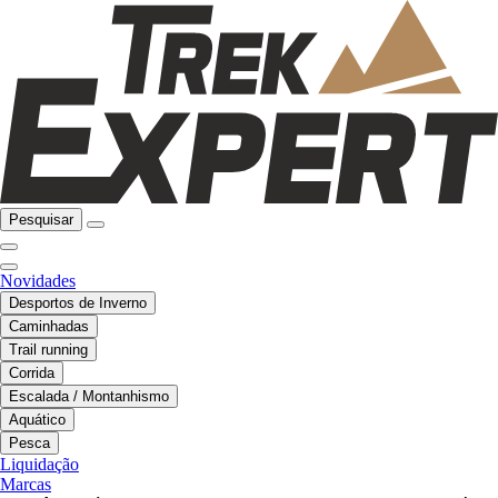
Pesquisar
Novidades
Desportos de Inverno
Caminhadas
Trail running
Corrida
Escalada / Montanhismo
Aquático
Pesca
Liquidação
Marcas