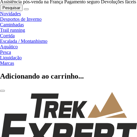
Assistência pós-venda na França
Pagamento seguro
Devoluções fáceis
Pesquisar
Novidades
Desportos de Inverno
Caminhadas
Trail running
Corrida
Escalada / Montanhismo
Aquático
Pesca
Liquidação
Marcas
Adicionando ao carrinho...