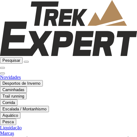
Pesquisar
Novidades
Desportos de Inverno
Caminhadas
Trail running
Corrida
Escalada / Montanhismo
Aquático
Pesca
Liquidação
Marcas