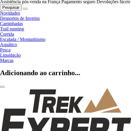
Assistência pós-venda na França
Pagamento seguro
Devoluções fáceis
Pesquisar
Novidades
Desportos de Inverno
Caminhadas
Trail running
Corrida
Escalada / Montanhismo
Aquático
Pesca
Liquidação
Marcas
Adicionando ao carrinho...