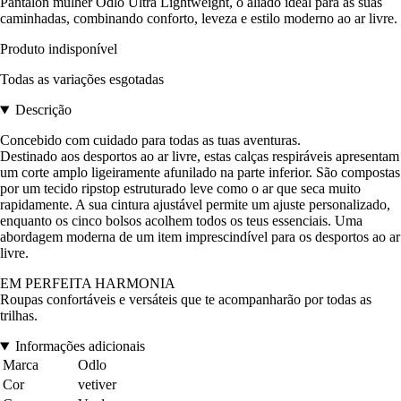
Pantalon mulher Odlo Ultra Lightweight, o aliado ideal para as suas
caminhadas, combinando conforto, leveza e estilo moderno ao ar livre.
Produto indisponível
Todas as variações esgotadas
Descrição
Concebido com cuidado para todas as tuas aventuras.
Destinado aos desportos ao ar livre, estas calças respiráveis apresentam
um corte amplo ligeiramente afunilado na parte inferior. São compostas
por um tecido ripstop estruturado leve como o ar que seca muito
rapidamente. A sua cintura ajustável permite um ajuste personalizado,
enquanto os cinco bolsos acolhem todos os teus essenciais. Uma
abordagem moderna de um item imprescindível para os desportos ao ar
livre.
EM PERFEITA HARMONIA
Roupas confortáveis e versáteis que te acompanharão por todas as
trilhas.
Informações adicionais
Marca
Odlo
Cor
vetiver