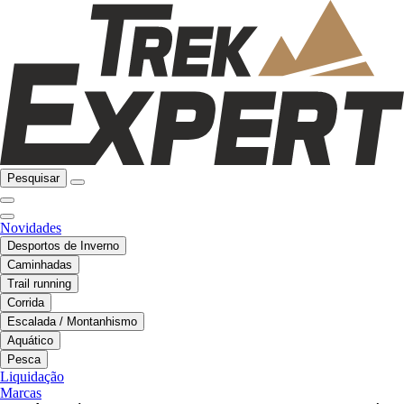
Pesquisar
Novidades
Desportos de Inverno
Caminhadas
Trail running
Corrida
Escalada / Montanhismo
Aquático
Pesca
Liquidação
Marcas