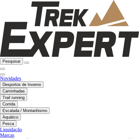
Pesquisar
Novidades
Desportos de Inverno
Caminhadas
Trail running
Corrida
Escalada / Montanhismo
Aquático
Pesca
Liquidação
Marcas