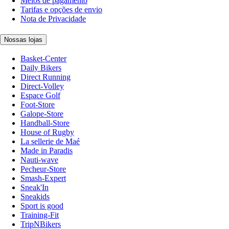
Meios de pagamento
Tarifas e opções de envio
Nota de Privacidade
Nossas lojas
Basket-Center
Daily Bikers
Direct Running
Direct-Volley
Espace Golf
Foot-Store
Galope-Store
Handball-Store
House of Rugby
La sellerie de Maé
Made in Paradis
Nauti-wave
Pecheur-Store
Smash-Expert
Sneak'In
Sneakids
Sport is good
Training-Fit
TripNBikers