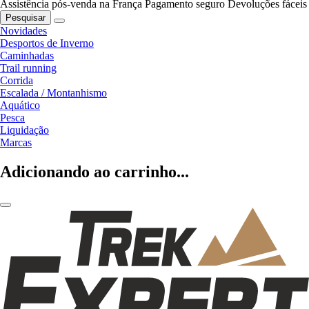
Assistência pós-venda na França
Pagamento seguro
Devoluções fáceis
Pesquisar
Novidades
Desportos de Inverno
Caminhadas
Trail running
Corrida
Escalada / Montanhismo
Aquático
Pesca
Liquidação
Marcas
Adicionando ao carrinho...