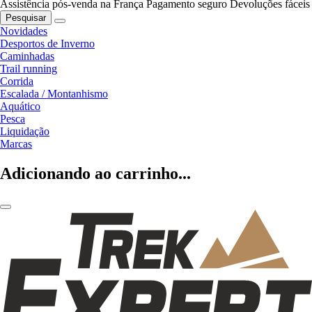
Assistência pós-venda na França
Pagamento seguro
Devoluções fáceis
Pesquisar
Novidades
Desportos de Inverno
Caminhadas
Trail running
Corrida
Escalada / Montanhismo
Aquático
Pesca
Liquidação
Marcas
Adicionando ao carrinho...