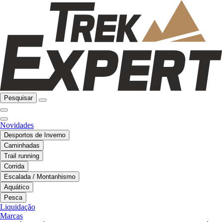
Pesquisar
Novidades
Desportos de Inverno
Caminhadas
Trail running
Corrida
Escalada / Montanhismo
Aquático
Pesca
Liquidação
Marcas