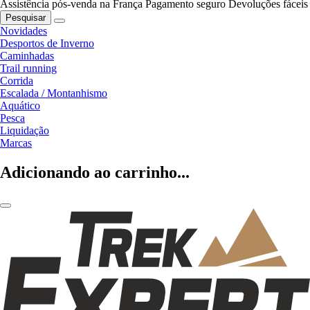
Assistência pós-venda na França
Pagamento seguro
Devoluções fáceis
Pesquisar
Novidades
Desportos de Inverno
Caminhadas
Trail running
Corrida
Escalada / Montanhismo
Aquático
Pesca
Liquidação
Marcas
Adicionando ao carrinho...