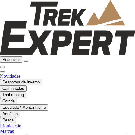
Pesquisar
Novidades
Desportos de Inverno
Caminhadas
Trail running
Corrida
Escalada / Montanhismo
Aquático
Pesca
Liquidação
Marcas