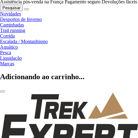
Assistência pós-venda na França
Pagamento seguro
Devoluções fáceis
Pesquisar
Novidades
Desportos de Inverno
Caminhadas
Trail running
Corrida
Escalada / Montanhismo
Aquático
Pesca
Liquidação
Marcas
Adicionando ao carrinho...