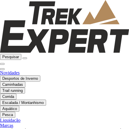
Pesquisar
Novidades
Desportos de Inverno
Caminhadas
Trail running
Corrida
Escalada / Montanhismo
Aquático
Pesca
Liquidação
Marcas