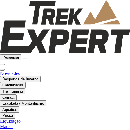
Pesquisar
Novidades
Desportos de Inverno
Caminhadas
Trail running
Corrida
Escalada / Montanhismo
Aquático
Pesca
Liquidação
Marcas