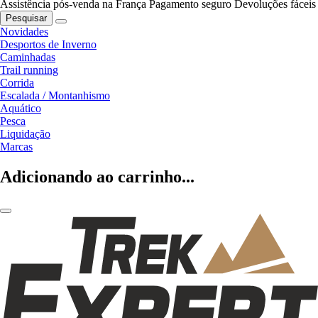
Assistência pós-venda na França
Pagamento seguro
Devoluções fáceis
Pesquisar
Novidades
Desportos de Inverno
Caminhadas
Trail running
Corrida
Escalada / Montanhismo
Aquático
Pesca
Liquidação
Marcas
Adicionando ao carrinho...