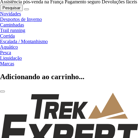
Assistência pós-venda na França
Pagamento seguro
Devoluções fáceis
Pesquisar
Novidades
Desportos de Inverno
Caminhadas
Trail running
Corrida
Escalada / Montanhismo
Aquático
Pesca
Liquidação
Marcas
Adicionando ao carrinho...