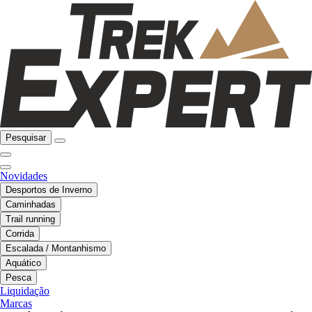
Pesquisar
Novidades
Desportos de Inverno
Caminhadas
Trail running
Corrida
Escalada / Montanhismo
Aquático
Pesca
Liquidação
Marcas