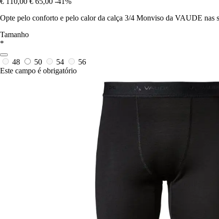
€ 110,00
€ 65,00
-41%
Opte pelo conforto e pelo calor da calça 3/4 Monviso da VAUDE nas su
Tamanho
*
48
50
54
56
Este campo é obrigatório