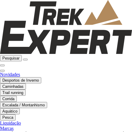
Pesquisar
Novidades
Desportos de Inverno
Caminhadas
Trail running
Corrida
Escalada / Montanhismo
Aquático
Pesca
Liquidação
Marcas