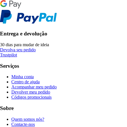
Entrega e devolução
30 dias para mudar de ideia
Devolva seu pedido
Trustpilot
Serviços
Minha conta
Centro de ajuda
Acompanhar meu pedido
Devolver meu pedido
Códigos promocionais
Sobre
Quem somos nós?
Contacte-nos