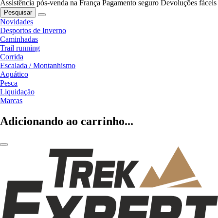
Assistência pós-venda na França
Pagamento seguro
Devoluções fáceis
Pesquisar
Novidades
Desportos de Inverno
Caminhadas
Trail running
Corrida
Escalada / Montanhismo
Aquático
Pesca
Liquidação
Marcas
Adicionando ao carrinho...