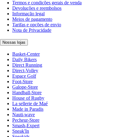
Termos e condições gerais de venda
Devoluções e reembolsos
Informação legal
Meios de pagamento
Tarifas e opções de envio
Nota de Privacidade
Nossas lojas
Basket-Center
Daily Bikers
Direct Running
Direct-Volley
Espace Golf
Foot-Store
Galope-Store
Handball-Store
House of Rugby
La sellerie de Maé
Made in Paradis
Nauti-wave
Pecheur-Store
Smash-Expert
Sneak'In
Sneakids