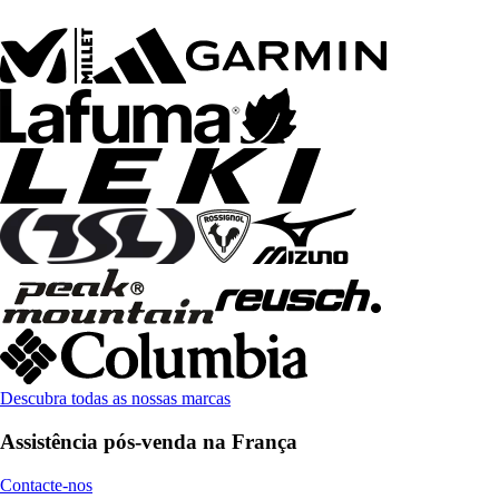
Descubra todas as nossas marcas
Assistência pós-venda na França
Contacte-nos