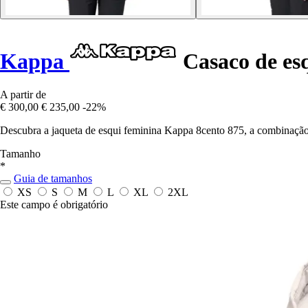
Kappa
Casaco de esq
A partir de
€ 300,00
€ 235,00
-22%
Descubra a jaqueta de esqui feminina Kappa 8cento 875, a combinação p
Tamanho
*
Guia de tamanhos
XS
S
M
L
XL
2XL
Este campo é obrigatório