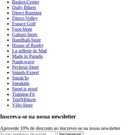
Basket-Center
Daily Bikers
Direct Running
Direct-Volley
Espace Golf
Foot-Store
Galope-Store
Handball-Store
House of Rugby
La sellerie de Maé
Made in Paradis
Nauti-wave
Pecheur-Store
Smash-Expert
Sneak'In
Sneakids
Sport is good
Training-Fit
TripNBikers
Vélo-Store
Inscreva-se na nossa newsletter
Aproveite 10% de desconto ao inscrever-se na nossa newsletter
Inscrever-se