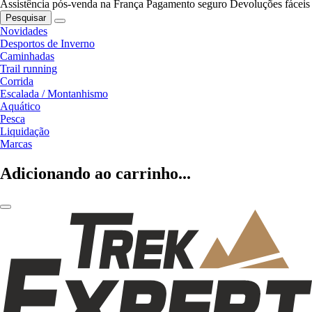
Assistência pós-venda na França
Pagamento seguro
Devoluções fáceis
Pesquisar
Novidades
Desportos de Inverno
Caminhadas
Trail running
Corrida
Escalada / Montanhismo
Aquático
Pesca
Liquidação
Marcas
Adicionando ao carrinho...