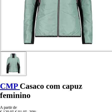
CMP
Casaco com capuz
feminino
A partir de
€ 129,95
€ 91,05
-30%