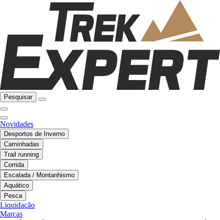
Pesquisar
Novidades
Desportos de Inverno
Caminhadas
Trail running
Corrida
Escalada / Montanhismo
Aquático
Pesca
Liquidação
Marcas