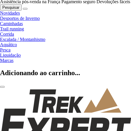
Assistência pós-venda na França
Pagamento seguro
Devoluções fáceis
Pesquisar
Novidades
Desportos de Inverno
Caminhadas
Trail running
Corrida
Escalada / Montanhismo
Aquático
Pesca
Liquidação
Marcas
Adicionando ao carrinho...