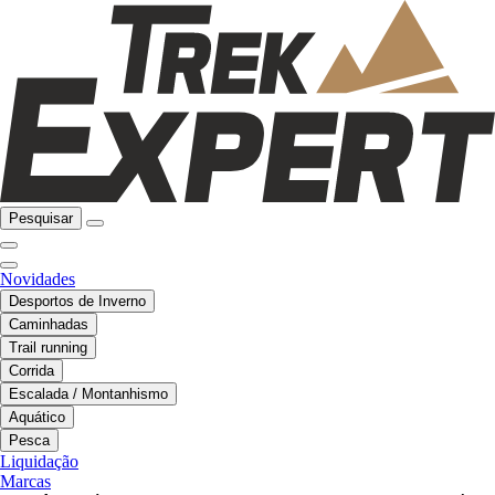
Pesquisar
Novidades
Desportos de Inverno
Caminhadas
Trail running
Corrida
Escalada / Montanhismo
Aquático
Pesca
Liquidação
Marcas