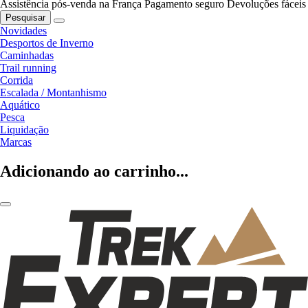
Assistência pós-venda na França
Pagamento seguro
Devoluções fáceis
Pesquisar
Novidades
Desportos de Inverno
Caminhadas
Trail running
Corrida
Escalada / Montanhismo
Aquático
Pesca
Liquidação
Marcas
Adicionando ao carrinho...