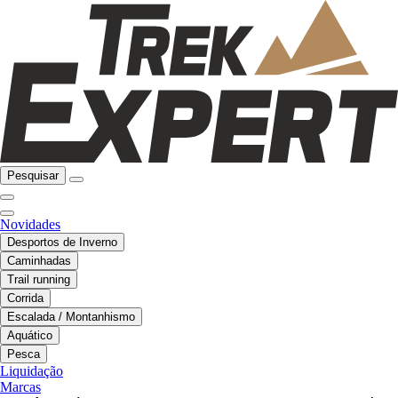
Pesquisar
Novidades
Desportos de Inverno
Caminhadas
Trail running
Corrida
Escalada / Montanhismo
Aquático
Pesca
Liquidação
Marcas