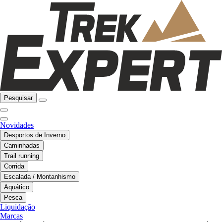
Pesquisar
Novidades
Desportos de Inverno
Caminhadas
Trail running
Corrida
Escalada / Montanhismo
Aquático
Pesca
Liquidação
Marcas