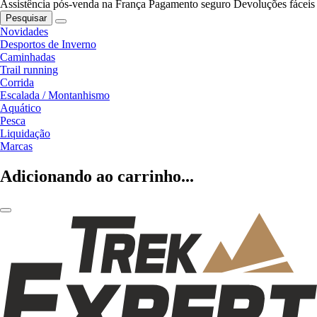
Assistência pós-venda na França
Pagamento seguro
Devoluções fáceis
Pesquisar
Novidades
Desportos de Inverno
Caminhadas
Trail running
Corrida
Escalada / Montanhismo
Aquático
Pesca
Liquidação
Marcas
Adicionando ao carrinho...