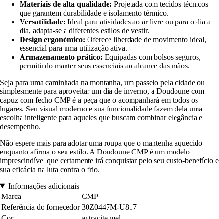
Materiais de alta qualidade:
Projetada com tecidos técnicos
que garantem durabilidade e isolamento térmico.
Versatilidade:
Ideal para atividades ao ar livre ou para o dia a
dia, adapta-se a diferentes estilos de vestir.
Design ergonómico:
Oferece liberdade de movimento ideal,
essencial para uma utilização ativa.
Armazenamento prático:
Equipadas com bolsos seguros,
permitindo manter seus essenciais ao alcance das mãos.
Seja para uma caminhada na montanha, um passeio pela cidade ou
simplesmente para aproveitar um dia de inverno, a Doudoune com
capuz com fecho CMP é a peça que o acompanhará em todos os
lugares. Seu visual moderno e sua funcionalidade fazem dela uma
escolha inteligente para aqueles que buscam combinar elegância e
desempenho.
Não espere mais para adotar uma roupa que o mantenha aquecido
enquanto afirma o seu estilo. A Doudoune CMP é um modelo
imprescindível que certamente irá conquistar pelo seu custo-benefício e
sua eficácia na luta contra o frio.
Informações adicionais
Marca
CMP
Referência do fornecedor
30Z0447M-U817
Cor
antracite mel.