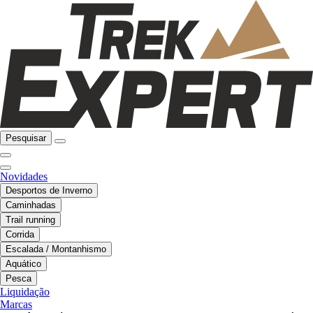
Pesquisar
Novidades
Desportos de Inverno
Caminhadas
Trail running
Corrida
Escalada / Montanhismo
Aquático
Pesca
Liquidação
Marcas