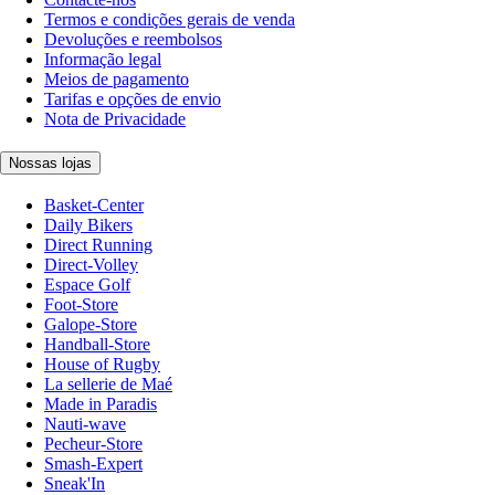
Termos e condições gerais de venda
Devoluções e reembolsos
Informação legal
Meios de pagamento
Tarifas e opções de envio
Nota de Privacidade
Nossas lojas
Basket-Center
Daily Bikers
Direct Running
Direct-Volley
Espace Golf
Foot-Store
Galope-Store
Handball-Store
House of Rugby
La sellerie de Maé
Made in Paradis
Nauti-wave
Pecheur-Store
Smash-Expert
Sneak'In