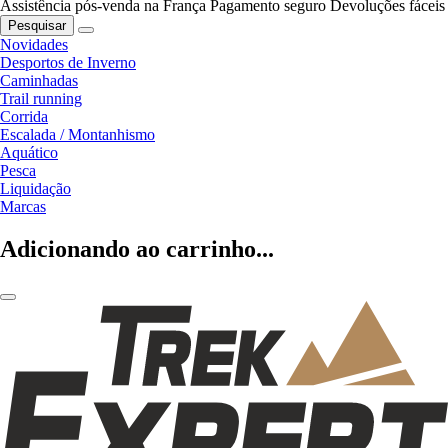
Assistência pós-venda na França
Pagamento seguro
Devoluções fáceis
Pesquisar
Novidades
Desportos de Inverno
Caminhadas
Trail running
Corrida
Escalada / Montanhismo
Aquático
Pesca
Liquidação
Marcas
Adicionando ao carrinho...