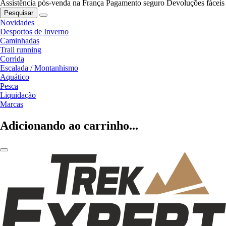
Assistência pós-venda na França
Pagamento seguro
Devoluções fáceis
Pesquisar
Novidades
Desportos de Inverno
Caminhadas
Trail running
Corrida
Escalada / Montanhismo
Aquático
Pesca
Liquidação
Marcas
Adicionando ao carrinho...