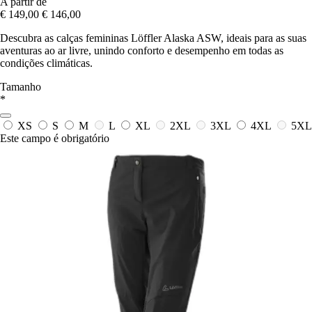
A partir de
€ 149,00
€ 146,00
Descubra as calças femininas Löffler Alaska ASW, ideais para as suas
aventuras ao ar livre, unindo conforto e desempenho em todas as
condições climáticas.
Tamanho
*
XS
S
M
L
XL
2XL
3XL
4XL
5XL
Este campo é obrigatório