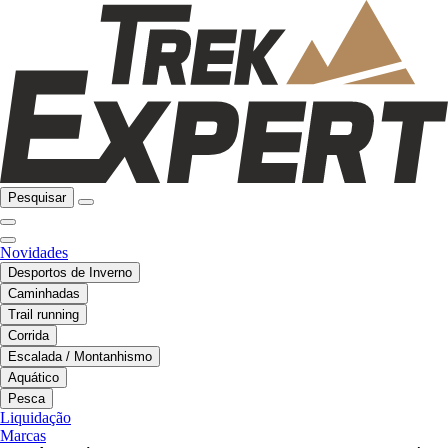
Pesquisar
Novidades
Desportos de Inverno
Caminhadas
Trail running
Corrida
Escalada / Montanhismo
Aquático
Pesca
Liquidação
Marcas