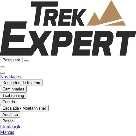
Pesquisar
Novidades
Desportos de Inverno
Caminhadas
Trail running
Corrida
Escalada / Montanhismo
Aquático
Pesca
Liquidação
Marcas