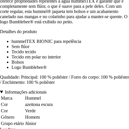
oferece propriedades repelentes à água hummelTEX e garante que é
completamente sem flúor, o que é suave para a pele deles. Com um
corte regular, esta hummel® jaqueta tem bolsos e um acabamento
canelado nas mangas e no colarinho para ajudar a manter-se quente. O
logo Bumblebee® está exibido no peito.
Detalhes do produto
hummelTEX BIONIC para repelência
Sem flúor
Tecido tecido
Tecido em polar no interior
Bolsos
Logo Bumblebee®
Qualidade: Principal: 100 % poliéster / Forro do corpo: 100 % poliéster
/ Enchimento: 100 % poliéster
Informações adicionais
Marca
Hummel
Cor
azeitona escura
Cor
Verde
Género
Homem
Grupo etário
Júnior