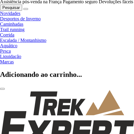
Assistência pós-venda na França
Pagamento seguro
Devoluções fáceis
Pesquisar
Novidades
Desportos de Inverno
Caminhadas
Trail running
Corrida
Escalada / Montanhismo
Aquático
Pesca
Liquidação
Marcas
Adicionando ao carrinho...