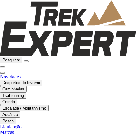
Pesquisar
Novidades
Desportos de Inverno
Caminhadas
Trail running
Corrida
Escalada / Montanhismo
Aquático
Pesca
Liquidação
Marcas