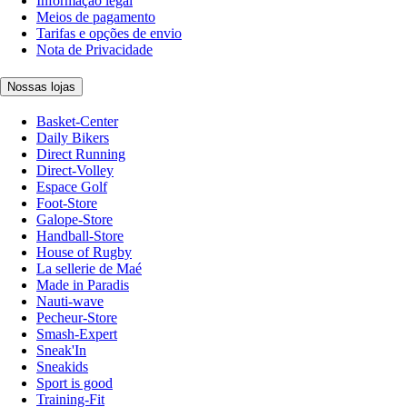
Informação legal
Meios de pagamento
Tarifas e opções de envio
Nota de Privacidade
Nossas lojas
Basket-Center
Daily Bikers
Direct Running
Direct-Volley
Espace Golf
Foot-Store
Galope-Store
Handball-Store
House of Rugby
La sellerie de Maé
Made in Paradis
Nauti-wave
Pecheur-Store
Smash-Expert
Sneak'In
Sneakids
Sport is good
Training-Fit