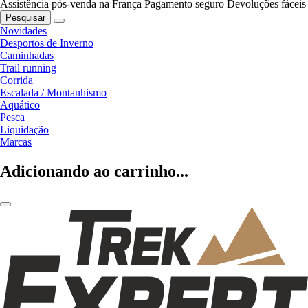
Assistência pós-venda na França
Pagamento seguro
Devoluções fáceis
Pesquisar
Novidades
Desportos de Inverno
Caminhadas
Trail running
Corrida
Escalada / Montanhismo
Aquático
Pesca
Liquidação
Marcas
Adicionando ao carrinho...