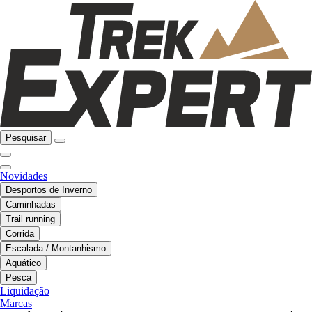
Pesquisar
Novidades
Desportos de Inverno
Caminhadas
Trail running
Corrida
Escalada / Montanhismo
Aquático
Pesca
Liquidação
Marcas