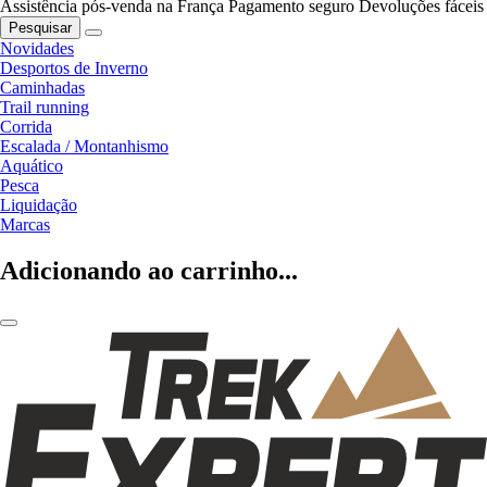
Assistência pós-venda na França
Pagamento seguro
Devoluções fáceis
Pesquisar
Novidades
Desportos de Inverno
Caminhadas
Trail running
Corrida
Escalada / Montanhismo
Aquático
Pesca
Liquidação
Marcas
Adicionando ao carrinho...