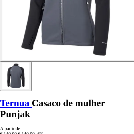
Ternua
Casaco de mulher
Punjak
A partir de
€ 149,00
€ 140,00
-6%