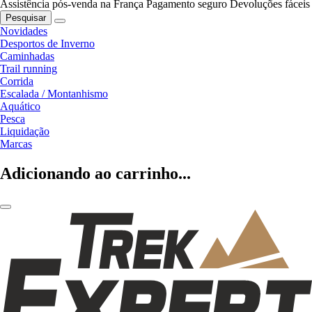
Assistência pós-venda na França
Pagamento seguro
Devoluções fáceis
Pesquisar
Novidades
Desportos de Inverno
Caminhadas
Trail running
Corrida
Escalada / Montanhismo
Aquático
Pesca
Liquidação
Marcas
Adicionando ao carrinho...