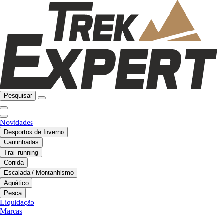
Pesquisar
Novidades
Desportos de Inverno
Caminhadas
Trail running
Corrida
Escalada / Montanhismo
Aquático
Pesca
Liquidação
Marcas