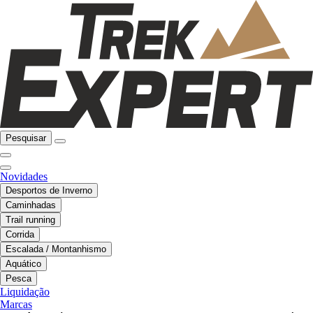
Pesquisar
Novidades
Desportos de Inverno
Caminhadas
Trail running
Corrida
Escalada / Montanhismo
Aquático
Pesca
Liquidação
Marcas