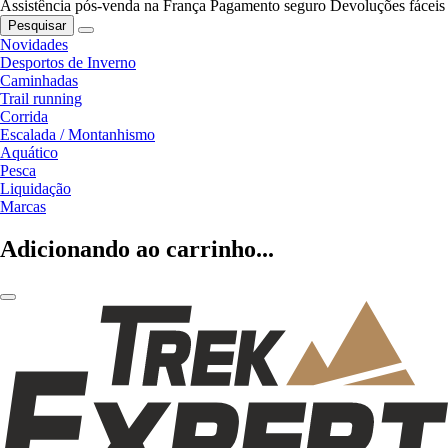
Assistência pós-venda na França
Pagamento seguro
Devoluções fáceis
Pesquisar
Novidades
Desportos de Inverno
Caminhadas
Trail running
Corrida
Escalada / Montanhismo
Aquático
Pesca
Liquidação
Marcas
Adicionando ao carrinho...