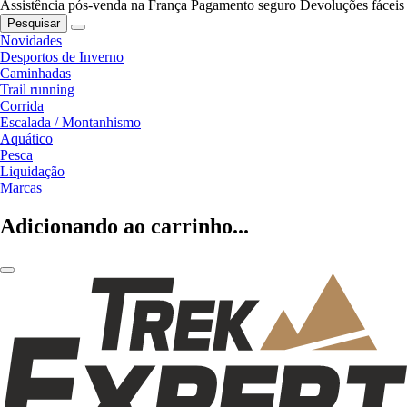
Assistência pós-venda na França
Pagamento seguro
Devoluções fáceis
Pesquisar
Novidades
Desportos de Inverno
Caminhadas
Trail running
Corrida
Escalada / Montanhismo
Aquático
Pesca
Liquidação
Marcas
Adicionando ao carrinho...