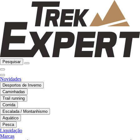
Pesquisar
Novidades
Desportos de Inverno
Caminhadas
Trail running
Corrida
Escalada / Montanhismo
Aquático
Pesca
Liquidação
Marcas