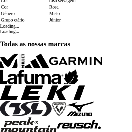
Cor
rosa selvagem
Cor
Rosa
Género
Misto
Grupo etário
Júnior
Loading...
Loading...
Todas as nossas marcas