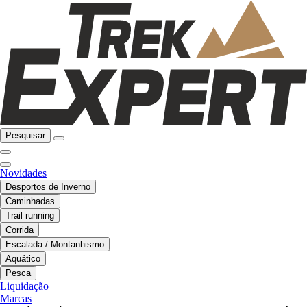
Pesquisar
Novidades
Desportos de Inverno
Caminhadas
Trail running
Corrida
Escalada / Montanhismo
Aquático
Pesca
Liquidação
Marcas