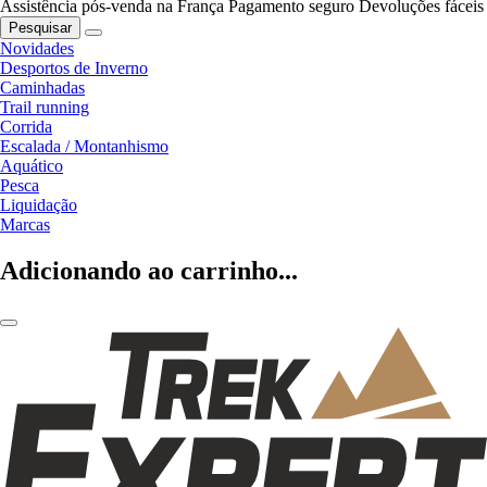
Assistência pós-venda na França
Pagamento seguro
Devoluções fáceis
Pesquisar
Novidades
Desportos de Inverno
Caminhadas
Trail running
Corrida
Escalada / Montanhismo
Aquático
Pesca
Liquidação
Marcas
Adicionando ao carrinho...