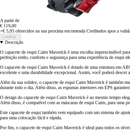
A partir de
€ 119,00
+€ 5,95
oferecidos na sua proxima encomenda
Creditados apos a vali
Loading...
Descrição
O capacete de esqui Cairn Maverick é uma escolha imprescindível para
perfeição estilo, conforto e segurança para uma experiência de esqui ide
O capacete de esqui Cairn Maverick é dotado de uma estrutura em ABS 
excelente e uma durabilidade excepcional. Assim, você poderá descer as
Além da sua solidez, o capacete de esqui Cairn Maverick é também muit
durante todo o dia. Além disso, as espumas interiores em EPS garantem 
O design do capacete de esqui Cairn Maverick é ao mesmo tempo elegant
Além disso, é compatível com as máscaras de esqui Cairn, para uma p
Este capacete de esqui também vem equipado com um sistema de ajuste
para uma colocação fácil e rápida.
Por fim, o capacete de esqui Cairn Maverick é ideal para todos os nívei