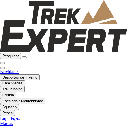
Pesquisar
Novidades
Desportos de Inverno
Caminhadas
Trail running
Corrida
Escalada / Montanhismo
Aquático
Pesca
Liquidação
Marcas