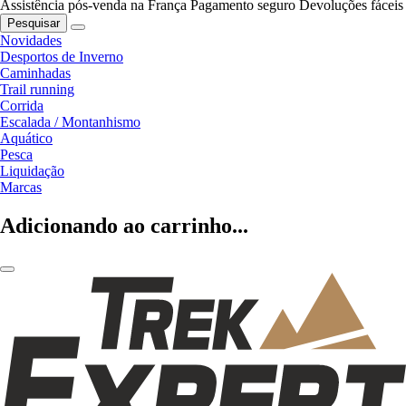
Assistência pós-venda na França
Pagamento seguro
Devoluções fáceis
Pesquisar
Novidades
Desportos de Inverno
Caminhadas
Trail running
Corrida
Escalada / Montanhismo
Aquático
Pesca
Liquidação
Marcas
Adicionando ao carrinho...