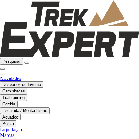
Pesquisar
Novidades
Desportos de Inverno
Caminhadas
Trail running
Corrida
Escalada / Montanhismo
Aquático
Pesca
Liquidação
Marcas