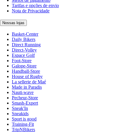
Meios de pagamento
Tarifas e opções de envio
Nota de Privacidade
Nossas lojas
Basket-Center
Daily Bikers
Direct Running
Direct-Volley
Espace Golf
Foot-Store
Galope-Store
Handball-Store
House of Rugby
La sellerie de Maé
Made in Paradis
Nauti-wave
Pecheur-Store
Smash-Expert
Sneak'In
Sneakids
Sport is good
Training-Fit
TripNBikers