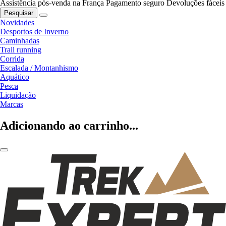
Assistência pós-venda na França
Pagamento seguro
Devoluções fáceis
Pesquisar
Novidades
Desportos de Inverno
Caminhadas
Trail running
Corrida
Escalada / Montanhismo
Aquático
Pesca
Liquidação
Marcas
Adicionando ao carrinho...