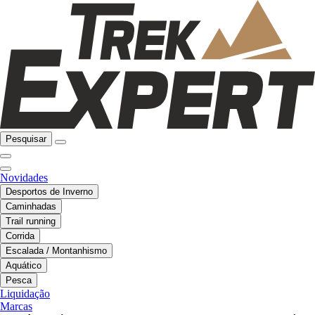
Pesquisar
Novidades
Desportos de Inverno
Caminhadas
Trail running
Corrida
Escalada / Montanhismo
Aquático
Pesca
Liquidação
Marcas