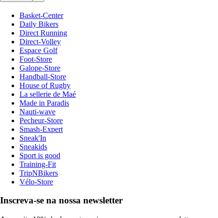
Basket-Center
Daily Bikers
Direct Running
Direct-Volley
Espace Golf
Foot-Store
Galope-Store
Handball-Store
House of Rugby
La sellerie de Maé
Made in Paradis
Nauti-wave
Pecheur-Store
Smash-Expert
Sneak'In
Sneakids
Sport is good
Training-Fit
TripNBikers
Vélo-Store
Inscreva-se na nossa newsletter