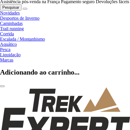
Assistência pós-venda na França
Pagamento seguro
Devoluções fáceis
Pesquisar
Novidades
Desportos de Inverno
Caminhadas
Trail running
Corrida
Escalada / Montanhismo
Aquático
Pesca
Liquidação
Marcas
Adicionando ao carrinho...