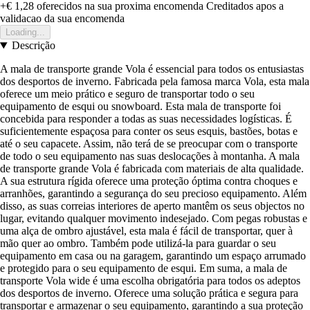
+€ 1,28
oferecidos na sua proxima encomenda
Creditados apos a
validacao da sua encomenda
Loading...
Descrição
A mala de transporte grande Vola é essencial para todos os entusiastas
dos desportos de inverno. Fabricada pela famosa marca Vola, esta mala
oferece um meio prático e seguro de transportar todo o seu
equipamento de esqui ou snowboard. Esta mala de transporte foi
concebida para responder a todas as suas necessidades logísticas. É
suficientemente espaçosa para conter os seus esquis, bastões, botas e
até o seu capacete. Assim, não terá de se preocupar com o transporte
de todo o seu equipamento nas suas deslocações à montanha. A mala
de transporte grande Vola é fabricada com materiais de alta qualidade.
A sua estrutura rígida oferece uma proteção óptima contra choques e
arranhões, garantindo a segurança do seu precioso equipamento. Além
disso, as suas correias interiores de aperto mantêm os seus objectos no
lugar, evitando qualquer movimento indesejado. Com pegas robustas e
uma alça de ombro ajustável, esta mala é fácil de transportar, quer à
mão quer ao ombro. Também pode utilizá-la para guardar o seu
equipamento em casa ou na garagem, garantindo um espaço arrumado
e protegido para o seu equipamento de esqui. Em suma, a mala de
transporte Vola wide é uma escolha obrigatória para todos os adeptos
dos desportos de inverno. Oferece uma solução prática e segura para
transportar e armazenar o seu equipamento, garantindo a sua proteção