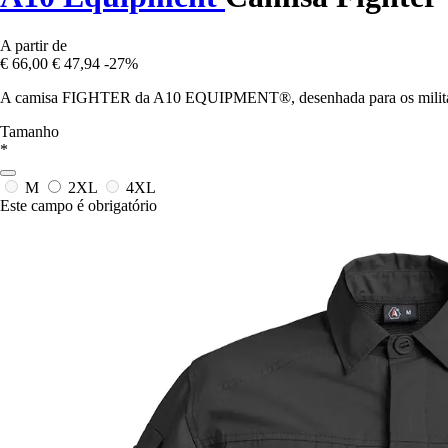
A partir de
€ 66,00
€ 47,94
-27%
A camisa FIGHTER da A10 EQUIPMENT®, desenhada para os militares de
Tamanho
*
M
2XL
4XL
Este campo é obrigatório