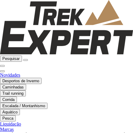
Pesquisar
Novidades
Desportos de Inverno
Caminhadas
Trail running
Corrida
Escalada / Montanhismo
Aquático
Pesca
Liquidação
Marcas