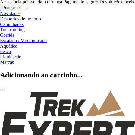
Assistência pós-venda na França
Pagamento seguro
Devoluções fáceis
Pesquisar
Novidades
Desportos de Inverno
Caminhadas
Trail running
Corrida
Escalada / Montanhismo
Aquático
Pesca
Liquidação
Marcas
Adicionando ao carrinho...