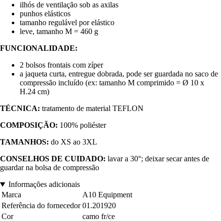
ilhós de ventilação sob as axilas
punhos elásticos
tamanho regulável por elástico
leve, tamanho M = 460 g
FUNCIONALIDADE:
2 bolsos frontais com zíper
a jaqueta curta, entregue dobrada, pode ser guardada no saco de
compressão incluído (ex: tamanho M comprimido = Ø 10 x
H.24 cm)
TÉCNICA:
tratamento de material TEFLON
COMPOSIÇÃO:
100% poliéster
TAMANHOS:
do XS ao 3XL
CONSELHOS DE CUIDADO:
lavar a 30°; deixar secar antes de
guardar na bolsa de compressão
Informações adicionais
Marca
A10 Equipment
Referência do fornecedor
01.201920
Cor
camo fr/ce