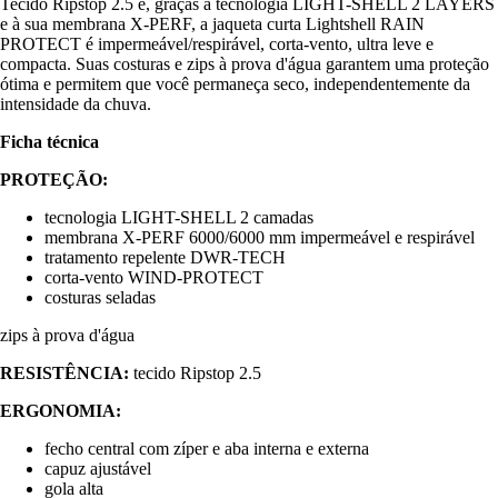
Tecido Ripstop 2.5 e, graças à tecnologia LIGHT-SHELL 2 LAYERS
e à sua membrana X-PERF, a jaqueta curta Lightshell RAIN
PROTECT é impermeável/respirável, corta-vento, ultra leve e
compacta. Suas costuras e zips à prova d'água garantem uma proteção
ótima e permitem que você permaneça seco, independentemente da
intensidade da chuva.
Ficha técnica
PROTEÇÃO:
tecnologia LIGHT-SHELL 2 camadas
membrana X-PERF 6000/6000 mm impermeável e respirável
tratamento repelente DWR-TECH
corta-vento WIND-PROTECT
costuras seladas
zips à prova d'água
RESISTÊNCIA:
tecido Ripstop 2.5
ERGONOMIA:
fecho central com zíper e aba interna e externa
capuz ajustável
gola alta