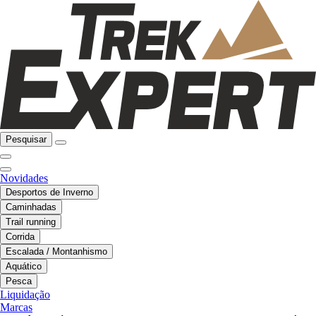
Pesquisar
Novidades
Desportos de Inverno
Caminhadas
Trail running
Corrida
Escalada / Montanhismo
Aquático
Pesca
Liquidação
Marcas