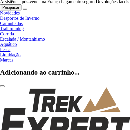
Assistência pós-venda na França
Pagamento seguro
Devoluções fáceis
Pesquisar
Novidades
Desportos de Inverno
Caminhadas
Trail running
Corrida
Escalada / Montanhismo
Aquático
Pesca
Liquidação
Marcas
Adicionando ao carrinho...