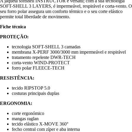
A jaqueta softshell INSTRUCTOR é versátil; com a sua tecnologia
SOFT-SHELL 3 LAYERS, é impermeável, respirável e corta-vento. O
seu forro polar assegura um conforto térmico e o seu corte elástico
permite total liberdade de movimento.
Fiche técnica
PROTEÇÃO:
tecnologia SOFT-SHELL 3 camadas
membrana X-PERF 3000/3000 mm impermeável e respirável
tratamento repelente DWR-TECH
corta-vento WIND-PROTECT
forro polar FLEECE-TECH
RESISTÊNCIA:
tecido RIPSTOP 5.0
costuras principais duplas
ERGONOMIA:
corte ergonómico
mangas raglan
tecido elástico X-MOVE 360°
fecho central com zíper e aba interna