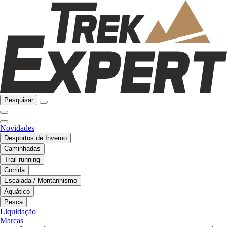
Pesquisar
Novidades
Desportos de Inverno
Caminhadas
Trail running
Corrida
Escalada / Montanhismo
Aquático
Pesca
Liquidação
Marcas