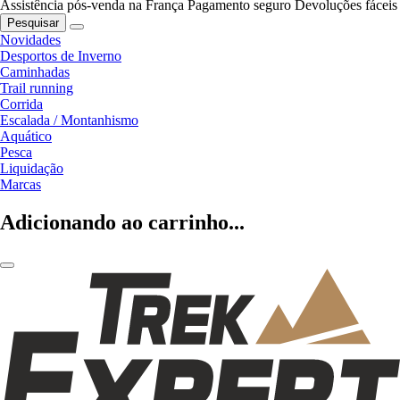
Assistência pós-venda na França
Pagamento seguro
Devoluções fáceis
Pesquisar
Novidades
Desportos de Inverno
Caminhadas
Trail running
Corrida
Escalada / Montanhismo
Aquático
Pesca
Liquidação
Marcas
Adicionando ao carrinho...