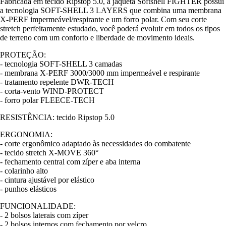
Fabricada em tecido Ripstop 5.0, a jaqueta Softshell FIGHTER possui
a tecnologia SOFT-SHELL 3 LAYERS que combina uma membrana
X-PERF impermeável/respirante e um forro polar. Com seu corte
stretch perfeitamente estudado, você poderá evoluir em todos os tipos
de terreno com um conforto e liberdade de movimento ideais.
PROTEÇÃO:
- tecnologia SOFT-SHELL 3 camadas
- membrana X-PERF 3000/3000 mm impermeável e respirante
- tratamento repelente DWR-TECH
- corta-vento WIND-PROTECT
- forro polar FLEECE-TECH
RESISTÊNCIA: tecido Ripstop 5.0
ERGONOMIA:
- corte ergonômico adaptado às necessidades do combatente
- tecido stretch X-MOVE 360°
- fechamento central com zíper e aba interna
- colarinho alto
- cintura ajustável por elástico
- punhos elásticos
FUNCIONALIDADE:
- 2 bolsos laterais com zíper
- 2 bolsos internos com fechamento por velcro