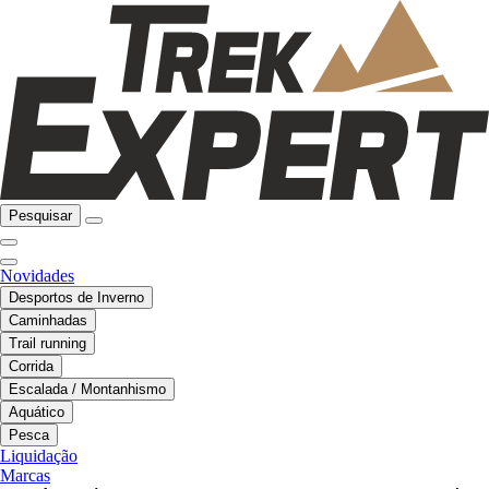
Pesquisar
Novidades
Desportos de Inverno
Caminhadas
Trail running
Corrida
Escalada / Montanhismo
Aquático
Pesca
Liquidação
Marcas