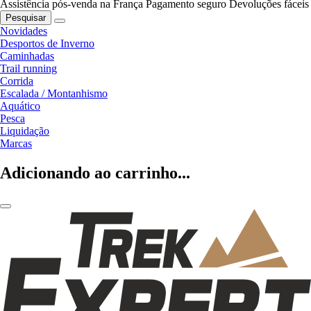
Assistência pós-venda na França
Pagamento seguro
Devoluções fáceis
Pesquisar
Novidades
Desportos de Inverno
Caminhadas
Trail running
Corrida
Escalada / Montanhismo
Aquático
Pesca
Liquidação
Marcas
Adicionando ao carrinho...