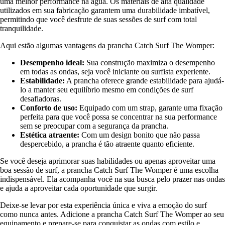
uma melhor performance na água. Os materiais de alta qualidade
utilizados em sua fabricação garantem uma durabilidade imbatível,
permitindo que você desfrute de suas sessões de surf com total
tranquilidade.
Aqui estão algumas vantagens da prancha Catch Surf The Womper:
Desempenho ideal:
Sua construção maximiza o desempenho
em todas as ondas, seja você iniciante ou surfista experiente.
Estabilidade:
A prancha oferece grande estabilidade para ajudá-
lo a manter seu equilíbrio mesmo em condições de surf
desafiadoras.
Conforto de uso:
Equipado com um strap, garante uma fixação
perfeita para que você possa se concentrar na sua performance
sem se preocupar com a segurança da prancha.
Estética atraente:
Com um design bonito que não passa
despercebido, a prancha é tão atraente quanto eficiente.
Se você deseja aprimorar suas habilidades ou apenas aproveitar uma
boa sessão de surf, a prancha Catch Surf The Womper é uma escolha
indispensável. Ela acompanha você na sua busca pelo prazer nas ondas
e ajuda a aproveitar cada oportunidade que surgir.
Deixe-se levar por esta experiência única e viva a emoção do surf
como nunca antes. Adicione a prancha Catch Surf The Womper ao seu
equipamento e prepare-se para conquistar as ondas com estilo e