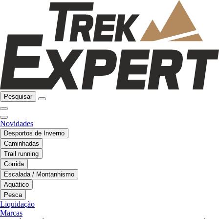
Pesquisar
Novidades
Desportos de Inverno
Caminhadas
Trail running
Corrida
Escalada / Montanhismo
Aquático
Pesca
Liquidação
Marcas