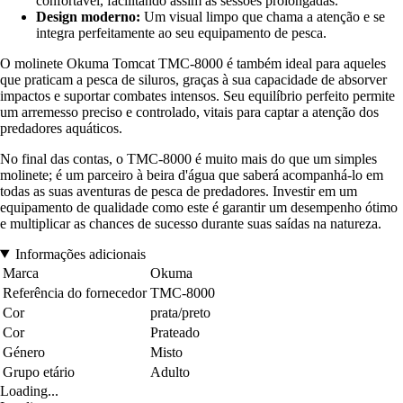
confortável, facilitando assim as sessões prolongadas.
Design moderno:
Um visual limpo que chama a atenção e se
integra perfeitamente ao seu equipamento de pesca.
O molinete Okuma Tomcat TMC-8000 é também ideal para aqueles
que praticam a pesca de siluros, graças à sua capacidade de absorver
impactos e suportar combates intensos. Seu equilíbrio perfeito permite
um arremesso preciso e controlado, vitais para captar a atenção dos
predadores aquáticos.
No final das contas, o TMC-8000 é muito mais do que um simples
molinete; é um parceiro à beira d'água que saberá acompanhá-lo em
todas as suas aventuras de pesca de predadores. Investir em um
equipamento de qualidade como este é garantir um desempenho ótimo
e multiplicar as chances de sucesso durante suas saídas na natureza.
Informações adicionais
Marca
Okuma
Referência do fornecedor
TMC-8000
Cor
prata/preto
Cor
Prateado
Género
Misto
Grupo etário
Adulto
Loading...