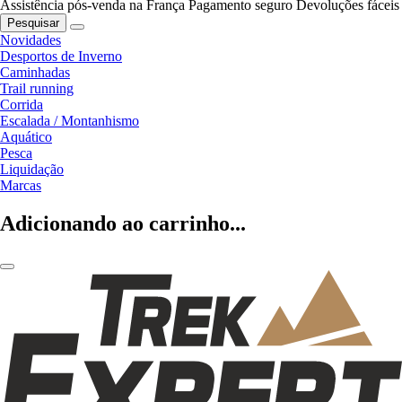
Assistência pós-venda na França
Pagamento seguro
Devoluções fáceis
Pesquisar
Novidades
Desportos de Inverno
Caminhadas
Trail running
Corrida
Escalada / Montanhismo
Aquático
Pesca
Liquidação
Marcas
Adicionando ao carrinho...