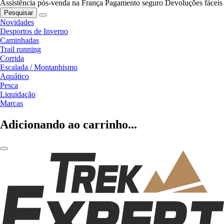
Assistência pós-venda na França
Pagamento seguro
Devoluções fáceis
Pesquisar
Novidades
Desportos de Inverno
Caminhadas
Trail running
Corrida
Escalada / Montanhismo
Aquático
Pesca
Liquidação
Marcas
Adicionando ao carrinho...