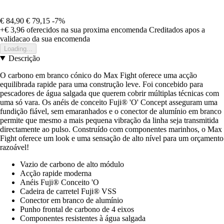
€ 84,90
€ 79,15
-7%
+€ 3,96
oferecidos na sua proxima encomenda
Creditados apos a
validacao da sua encomenda
Loading...
Descrição
O carbono em branco cónico do Max Fight oferece uma acção
equilibrada rapide para uma construção leve. Foi concebido para
pescadores de água salgada que querem cobrir múltiplas técnicas com
uma só vara. Os anéis de conceito Fuji® 'O' Concept asseguram uma
fundição fiável, sem emaranhados e o conector de alumínio em branco
permite que mesmo a mais pequena vibração da linha seja transmitida
directamente ao pulso. Construído com componentes marinhos, o Max
Fight oferece um look e uma sensação de alto nível para um orçamento
razoável!
Vazio de carbono de alto módulo
Acção rapide moderna
Anéis Fuji® Conceito 'O
Cadeira de carretel Fuji® VSS
Conector em branco de alumínio
Punho frontal de carbono de 4 eixos
Componentes resistentes à água salgada