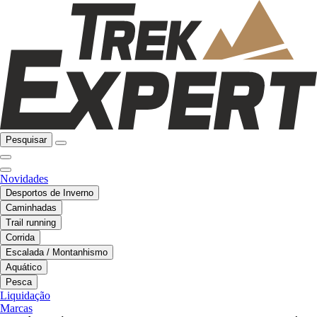
Pesquisar
Novidades
Desportos de Inverno
Caminhadas
Trail running
Corrida
Escalada / Montanhismo
Aquático
Pesca
Liquidação
Marcas