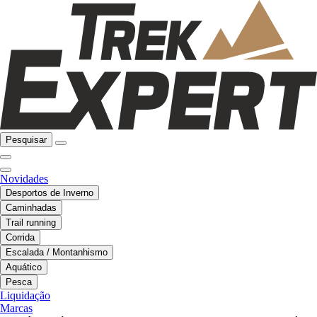
Pesquisar
Novidades
Desportos de Inverno
Caminhadas
Trail running
Corrida
Escalada / Montanhismo
Aquático
Pesca
Liquidação
Marcas