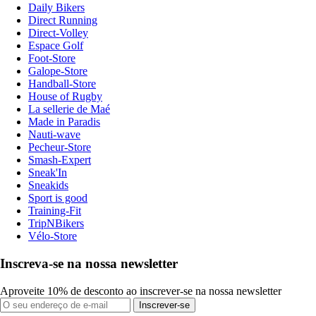
Daily Bikers
Direct Running
Direct-Volley
Espace Golf
Foot-Store
Galope-Store
Handball-Store
House of Rugby
La sellerie de Maé
Made in Paradis
Nauti-wave
Pecheur-Store
Smash-Expert
Sneak'In
Sneakids
Sport is good
Training-Fit
TripNBikers
Vélo-Store
Inscreva-se na nossa newsletter
Aproveite 10% de desconto ao inscrever-se na nossa newsletter
Inscrever-se