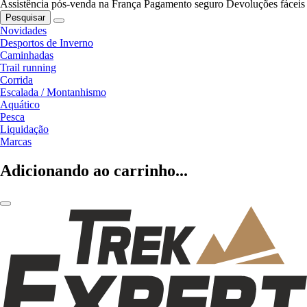
Assistência pós-venda na França
Pagamento seguro
Devoluções fáceis
Pesquisar
Novidades
Desportos de Inverno
Caminhadas
Trail running
Corrida
Escalada / Montanhismo
Aquático
Pesca
Liquidação
Marcas
Adicionando ao carrinho...