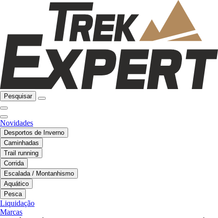
Pesquisar
Novidades
Desportos de Inverno
Caminhadas
Trail running
Corrida
Escalada / Montanhismo
Aquático
Pesca
Liquidação
Marcas