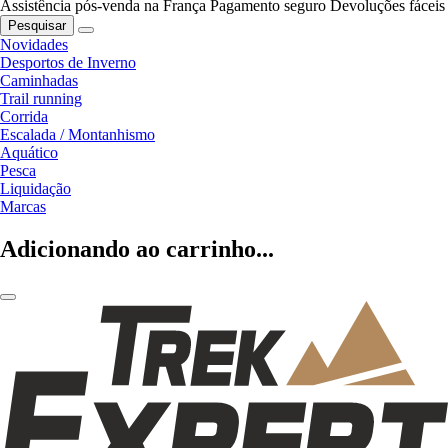
Assistência pós-venda na França
Pagamento seguro
Devoluções fáceis
Pesquisar
Novidades
Desportos de Inverno
Caminhadas
Trail running
Corrida
Escalada / Montanhismo
Aquático
Pesca
Liquidação
Marcas
Adicionando ao carrinho...