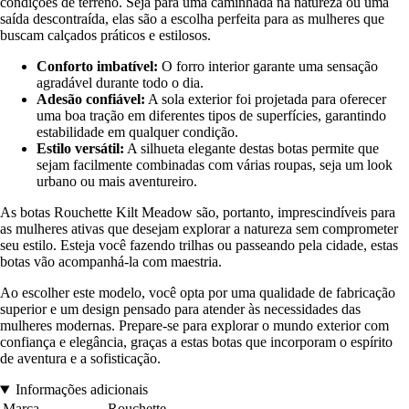
condições de terreno. Seja para uma caminhada na natureza ou uma
saída descontraída, elas são a escolha perfeita para as mulheres que
buscam calçados práticos e estilosos.
Conforto imbatível:
O forro interior garante uma sensação
agradável durante todo o dia.
Adesão confiável:
A sola exterior foi projetada para oferecer
uma boa tração em diferentes tipos de superfícies, garantindo
estabilidade em qualquer condição.
Estilo versátil:
A silhueta elegante destas botas permite que
sejam facilmente combinadas com várias roupas, seja um look
urbano ou mais aventureiro.
As botas Rouchette Kilt Meadow são, portanto, imprescindíveis para
as mulheres ativas que desejam explorar a natureza sem comprometer
seu estilo. Esteja você fazendo trilhas ou passeando pela cidade, estas
botas vão acompanhá-la com maestria.
Ao escolher este modelo, você opta por uma qualidade de fabricação
superior e um design pensado para atender às necessidades das
mulheres modernas. Prepare-se para explorar o mundo exterior com
confiança e elegância, graças a estas botas que incorporam o espírito
de aventura e a sofisticação.
Informações adicionais
Marca
Rouchette