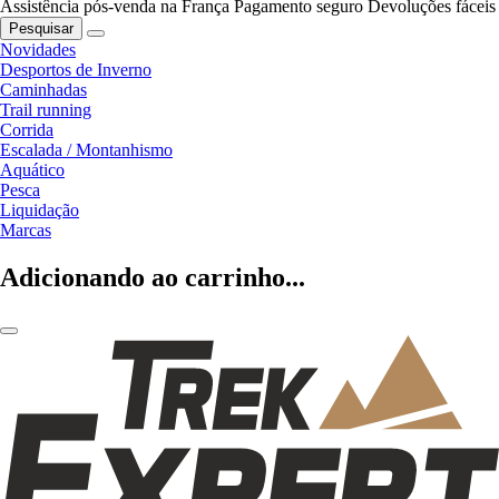
Assistência pós-venda na França
Pagamento seguro
Devoluções fáceis
Pesquisar
Novidades
Desportos de Inverno
Caminhadas
Trail running
Corrida
Escalada / Montanhismo
Aquático
Pesca
Liquidação
Marcas
Adicionando ao carrinho...