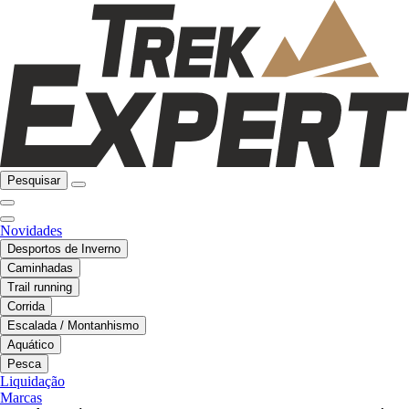
Pesquisar
Novidades
Desportos de Inverno
Caminhadas
Trail running
Corrida
Escalada / Montanhismo
Aquático
Pesca
Liquidação
Marcas