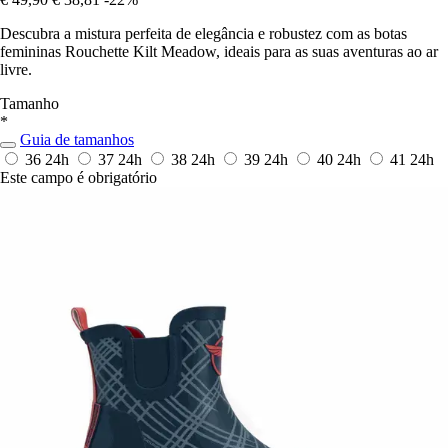
Descubra a mistura perfeita de elegância e robustez com as botas
femininas Rouchette Kilt Meadow, ideais para as suas aventuras ao ar
livre.
Tamanho
*
Guia de tamanhos
36
24h
37
24h
38
24h
39
24h
40
24h
41
24h
Este campo é obrigatório